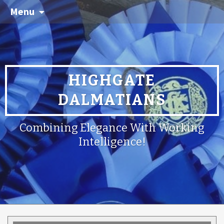
Menu
HIGHGATE
DALMATIANS
Combining Elegance With Working
Intelligence!