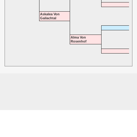
Askalea Von
Gailachtal
Alma Von
Rosenhof
© 2026 - Highgate Dalmatians. All rights reserved.