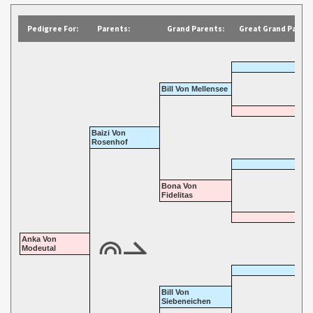
Pedigree For:
Parents:
Grand Parents:
Great Grand Parent
Bill Von Mellensee
Baizi Von
Rosenhof
Bona Von
Fidelitas
Anka Von
Modeutal
Bill Von
Siebeneichen